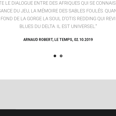
E LE DIALOGUE ENTRE DES AFRIQUES QUI SE CONNAI
SSANCE DU JEU, LA MÉMOIRE DES SABLES FOULÉS. QUA
U FOND DE LA GORGE LA SOUL D’OTIS REDDING QUI REV
BLUES DU DELTA. IL EST UNIVERSEL.
ARNAUD ROBERT, LE TEMPS, 02.10.2019