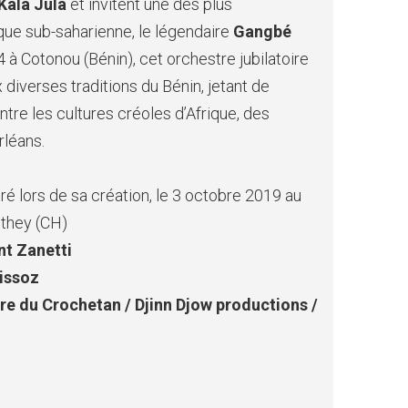
Kala Jula
et invitent une des plus
ique sub-saharienne, le légendaire
Gangbé
 à Cotonou (Bénin), cet orchestre jubilatoire
 diverses traditions du Bénin, jetant de
tre les cultures créoles d’Afrique, des
rléans.
ré lors de sa création, le 3 octobre 2019 au
they (CH)
nt Zanetti
uissoz
e du Crochetan / Djinn Djow productions /