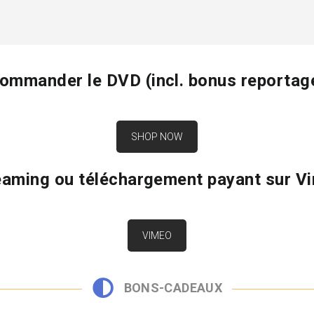
ommander le DVD (incl. bonus reportag
SHOP NOW
eaming ou téléchargement payant sur V
VIMEO
BONS-CADEAUX