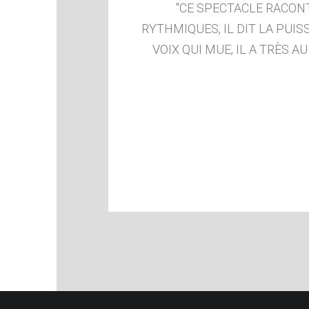
CE SPECTACLE RACONT
RYTHMIQUES, IL DIT LA PUI
VOIX QUI MUE, IL A TRÈS A