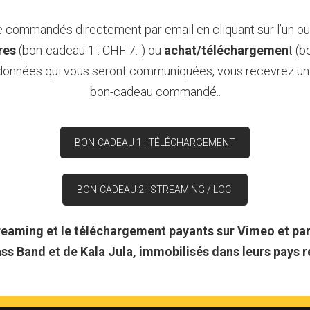
commandés directement par email en cliquant sur l’un ou 
res
(bon-cadeau 1 : CHF 7.-) ou
achat/téléchargemen
t (b
données qui vous seront communiquées, vous recevrez un 
bon-cadeau commandé..
BON-CADEAU 1 : TÉLÉCHARGEMENT
BON-CADEAU 2 : STREAMING / LOC.
treaming et le téléchargement payants sur Vimeo et pa
s Band et de Kala Jula, immobilisés dans leurs pays res