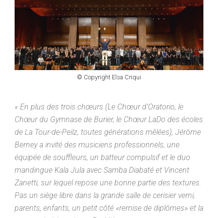
© Copyright Elsa Criqui
« En plus des trois chœurs (Le Chœur d’Oratorio, le
Chœur du Gymnase de Burier, le Chœur LaDo des écoles
de La Tour-de-Peilz, toutes générations mêlées), Jérôme
Berney a invité des musiciens professionnels, une
équipée de souffleurs, un batteur compulsif et le duo
mandingue Kala Jula avec Samba Diabaté et Vincent
Zanetti, sur lequel repose une bonne partie des textures.
Pas un siège libre dans la grande salle de cerisier verni,
parents, enfants, un petit côté «remise de diplômes» et la