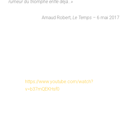
rumeur du triomphe enfle déjà…»
Arnaud Robert,
Le Temps
– 6 mai 2017
https://www.youtube.com/watch?
v=b37mQEKHsf0